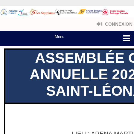
CONNEXION
ASSEMBLÉE 
ANNUELLE 2026
SAINT-LÉON
LIEU : ARENA MAR