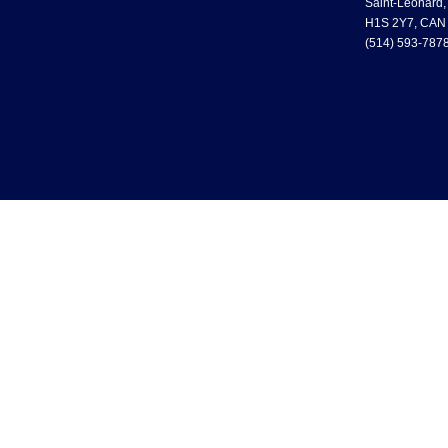
Saint-Léonard
H1S 2Y7, CAN
(514) 593-787